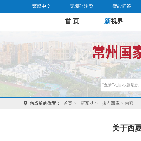
繁體中文
无障碍浏览
智能问答
首 页
新
视界
您当前的位置：
首页
>
新互动
>
热点回应
> 内容
关于西夏