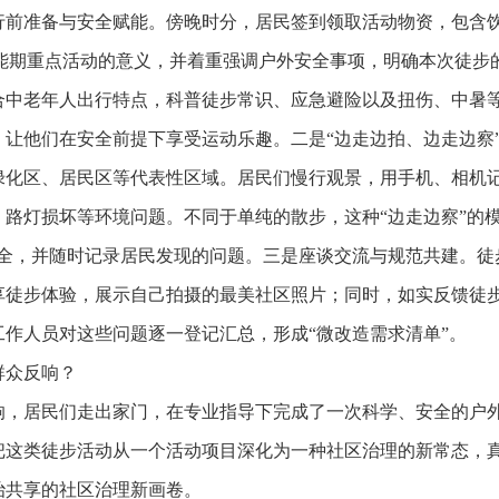
行前准备与安全赋能。傍晚时分，居民签到领取活动物资，包含
赋能期重点活动的意义，并着重强调户外安全事项，明确本次徒
合中老年人出行特点，科普徒步常识、应急避险以及扭伤、中暑
让他们在安全前提下享受运动乐趣。二是“边走边拍、边走边察
化区、居民区等代表性区域。居民们慢行观景，用手机、相机记
路灯损坏等环境问题。不同于单纯的散步，这种“边走边察”的
安全，并随时记录居民发现的问题。三是座谈交流与规范共建。徒
享徒步体验，展示自己拍摄的最美社区照片；同时，如实反馈徒
作人员对这些问题逐一登记汇总，形成“微改造需求清单”。
群众反响？
响，居民们走出家门，在专业指导下完成了一次科学、安全的户
把这类徒步活动从一个活动项目深化为一种社区治理的新常态，
治共享的社区治理新画卷。