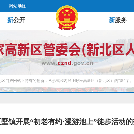
网站地图
新
公开
新
服务
墅镇开展“初老有约·漫游池上”徒步活动