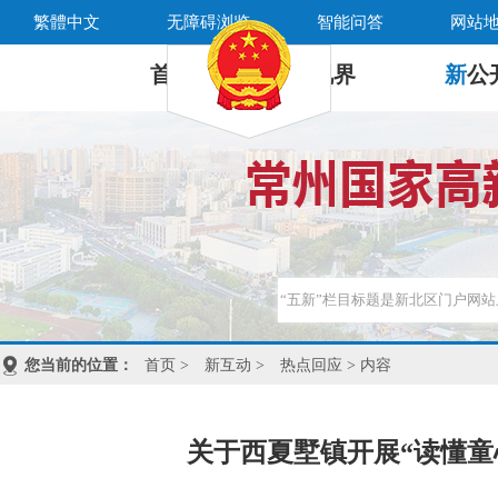
繁體中文
无障碍浏览
智能问答
网站
首 页
新
视界
新
公
您当前的位置：
首页
>
新互动
>
热点回应
> 内容
关于西夏墅镇开展“读懂