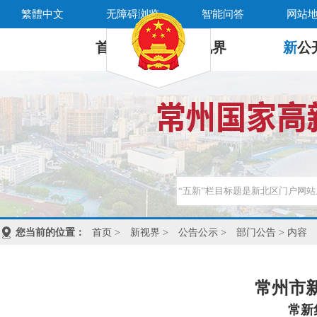
繁體中文
无障碍浏览
智能问答
网站
首 页
新
视界
新
公
您当前的位置：
首页
>
新视界
>
公告公示
>
部门公告
> 内容
常州市
常新