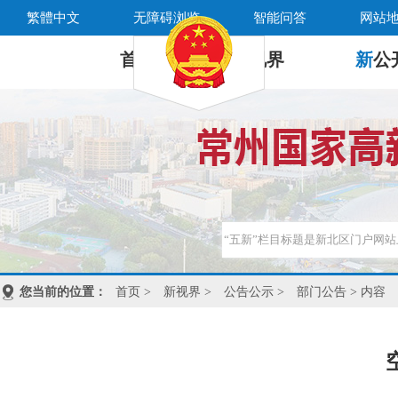
繁體中文
无障碍浏览
智能问答
网站
首 页
新
视界
新
公
您当前的位置：
首页
>
新视界
>
公告公示
>
部门公告
> 内容