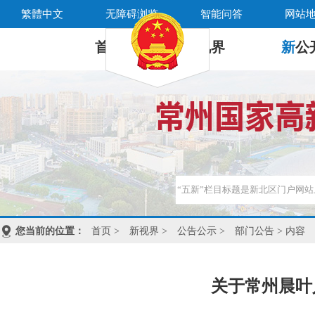
繁體中文
无障碍浏览
智能问答
网站
首 页
新
视界
新
公
您当前的位置：
首页
>
新视界
>
公告公示
>
部门公告
> 内容
关于常州晨叶