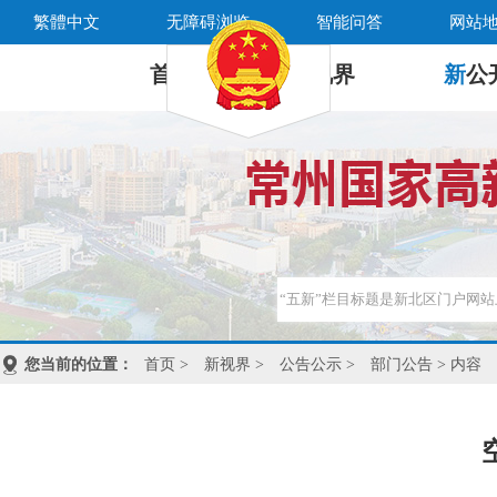
繁體中文
无障碍浏览
智能问答
网站
首 页
新
视界
新
公
您当前的位置：
首页
>
新视界
>
公告公示
>
部门公告
> 内容