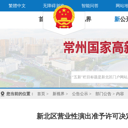
繁體中文
无障碍浏览
智能问答
网站
首 页
新
视界
新
公
您当前的位置：
首页
>
新视界
>
公告公示
>
部门公告
> 内容
新北区营业性演出准予许可决