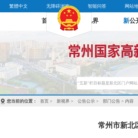
繁體中文
无障碍浏览
智能问答
网站
首 页
新
视界
新
公
您当前的位置：
首页
>
新视界
>
公告公示
>
部门公告
> 内容
常州市新北