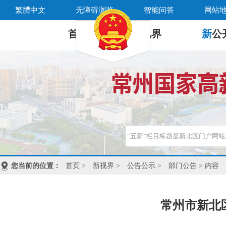
繁體中文
无障碍浏览
智能问答
网站
首 页
新
视界
新
公
您当前的位置：
首页
>
新视界
>
公告公示
>
部门公告
> 内容
常州市新北