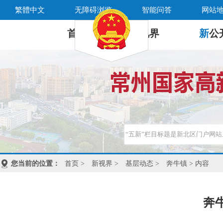
繁體中文
无障碍浏览
智能问答
网站
首 页
新
视界
新
公
您当前的位置：
首页
>
新视界
>
基层动态
>
奔牛镇
> 内容
奔