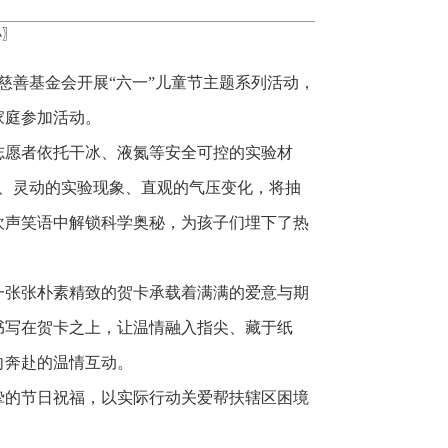
小
〗
慈善基金会开展“六一”儿童节主题系列活动，
家庭参加活动。
志愿者依托干冰、液氮等安全可控的实验材
变幻、灵动的实验现象、直观的气压变化，将抽
欢声笑语中解锁科学奥秘，为孩子们埋下了热
一张张朴素精致的贺卡承载着满满的爱意与期
书写在贺卡之上，让温情融入指尖、藏于纸
向奔赴的温情互动。
挚的节日祝福，以实际行动关爱帮扶辖区困境