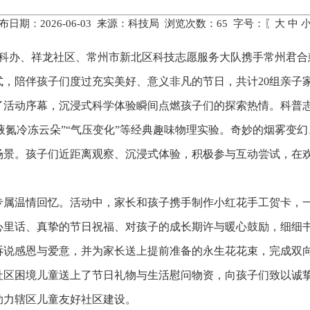
布日期：2026-06-03 来源：科技局 浏览次数：
65
字号：〖
大
中
经科办、祥龙社区、常州市新北区科技志愿服务大队携手常州君合
，陪伴孩子们度过充实美好、意义非凡的节日，共计20组亲子
了活动序幕，沉浸式科学体验瞬间点燃孩子们的探索热情。科普
“液氮冷冻云朵”“气压变化”等经典趣味物理实验。奇妙的烟雾
场景。孩子们近距离观察、沉浸式体验，积极参与互动尝试，在
专属温情回忆。活动中，家长和孩子携手制作小红花手工贺卡，
心里话、真挚的节日祝福、对孩子的成长期许与暖心鼓励，细细
诉说感恩与爱意，并为家长送上提前准备的永生花花束，完成双
社区困境儿童送上了节日礼物与生活慰问物资，向孩子们致以诚
助力辖区儿童友好社区建设。