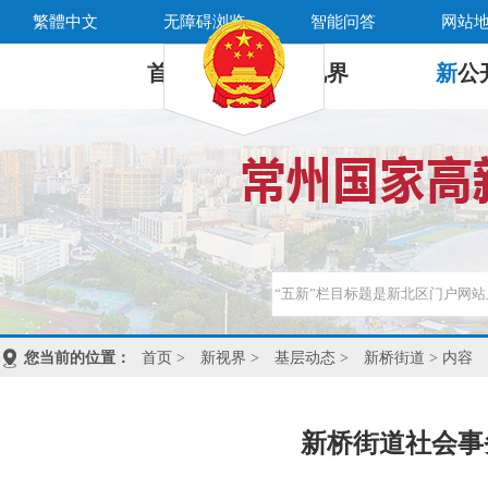
繁體中文
无障碍浏览
智能问答
网站
首 页
新
视界
新
公
您当前的位置：
首页
>
新视界
>
基层动态
>
新桥街道
> 内容
新桥街道社会事