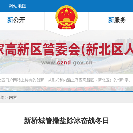
网站地图
新
公开
新
服务
道
> 内容
新桥城管撒盐除冰奋战冬日