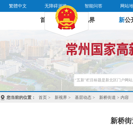
繁體中文
无障碍浏览
智能问答
网站
首 页
新
视界
新
公
您当前的位置：
首页
>
新视界
>
基层动态
>
新桥街道
> 内容
新桥街