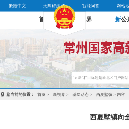
繁體中文
无障碍浏览
智能问答
网站
首 页
新
视界
新
公
您当前的位置：
首页
>
新视界
>
基层动态
>
西夏墅镇
> 内容
西夏墅镇向全