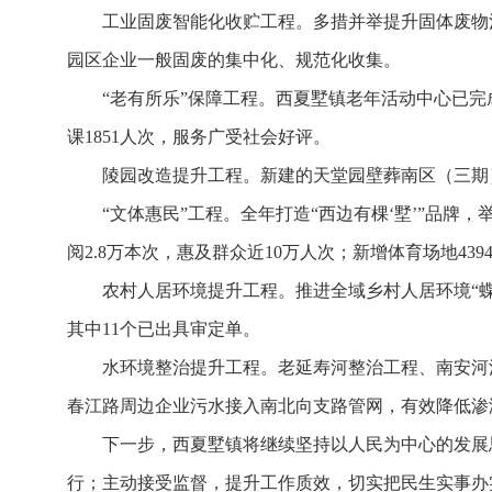
工业固废智能化收贮工程。
多措并举提升固体废物
园区企业一般固废的集中化、规范化收集。
“老有所乐”保障工程。
西夏墅镇老年活动中心已完成
课1851人次，服务广受社会好评。
陵园改造提升工程。
新建的天堂园壁葬南区（三期）
“文体惠民”工程。
全年打造“西边有棵‘墅’”品牌
阅2.8万本次，惠及群众近10万人次；新增体育场地4
农村人居环境提升工程。
推进全域乡村人居环境“蝶
其中11个已出具审定单。
水环境整治提升工程。
老延寿河整治工程、南安河
春江路周边企业污水接入南北向支路管网，有效降低渗
下一步，西夏墅镇将继续坚持以人民为中心的发展
行；主动接受监督，提升工作质效，切实把民生实事办