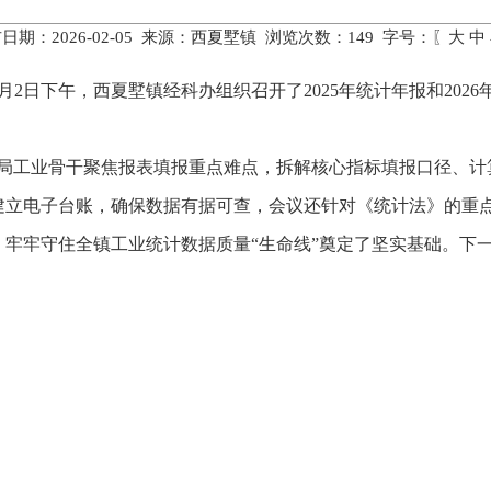
日期：2026-02-05 来源：西夏墅镇 浏览次数：
149
字号：〖
大
中
2月2日下午，西夏墅镇经科办组织召开了2025年统计年报和20
计局工业骨干聚焦报表填报重点难点，拆解核心指标填报口径、
建立电子台账，确保数据有据可查，会议还针对《统计法》的重
、牢牢守住全镇工业统计数据质量“生命线”奠定了坚实基础。下