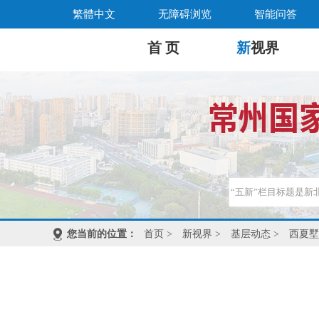
繁體中文
无障碍浏览
智能问答
首 页
新
视界
您当前的位置：
首页
>
新视界
>
基层动态
>
西夏墅