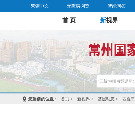
繁體中文
无障碍浏览
智能问答
首 页
新
视界
您当前的位置：
首页
>
新视界
>
基层动态
>
西夏墅