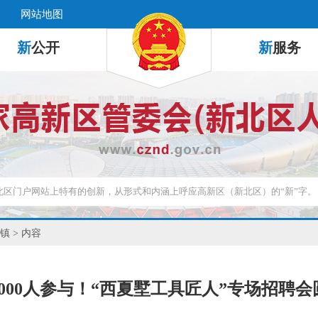
网站地图
新
公开
新
服务
镇
> 内容
000人参与！“西夏墅工具匠人”专场招聘