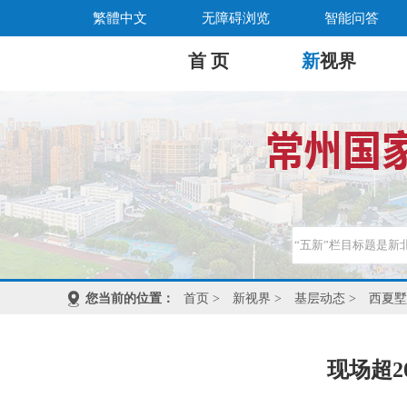
繁體中文
无障碍浏览
智能问答
首 页
新
视界
您当前的位置：
首页
>
新视界
>
基层动态
>
西夏墅
现场超2