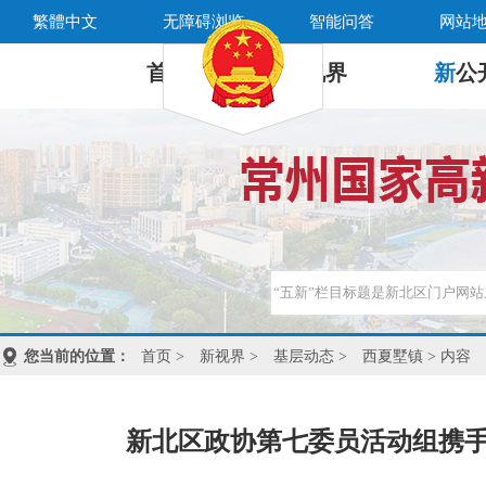
繁體中文
无障碍浏览
智能问答
网站
首 页
新
视界
新
公
您当前的位置：
首页
>
新视界
>
基层动态
>
西夏墅镇
> 内容
新北区政协第七委员活动组携手