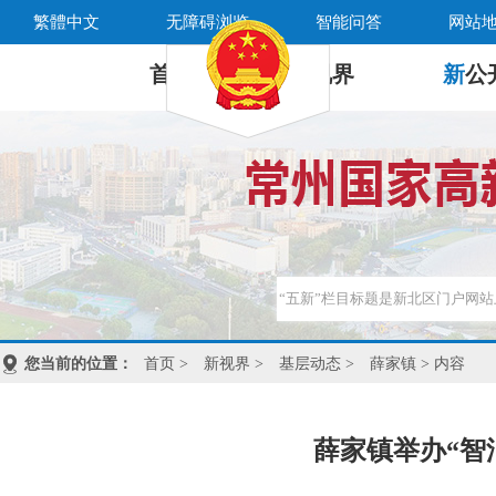
繁體中文
无障碍浏览
智能问答
网站
首 页
新
视界
新
公
您当前的位置：
首页
>
新视界
>
基层动态
>
薛家镇
> 内容
薛家镇举办“智