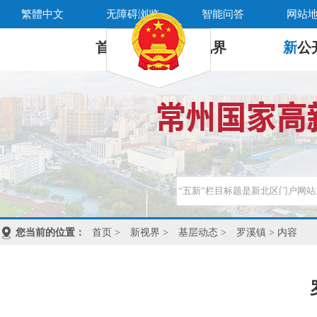
繁體中文
无障碍浏览
智能问答
网站
首 页
新
视界
新
公
您当前的位置：
首页
>
新视界
>
基层动态
>
罗溪镇
> 内容