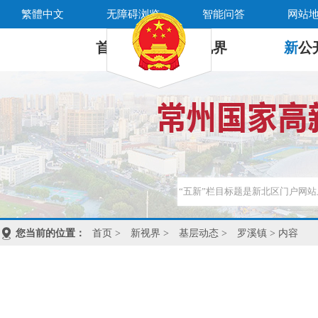
繁體中文
无障碍浏览
智能问答
网站
首 页
新
视界
新
公
您当前的位置：
首页
>
新视界
>
基层动态
>
罗溪镇
> 内容