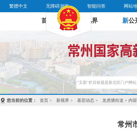
繁體中文
无障碍浏览
智能问答
网站
首 页
新
视界
新
公
您当前的位置：
首页
>
新视界
>
基层动态
>
龙虎塘街道
> 内容
常州