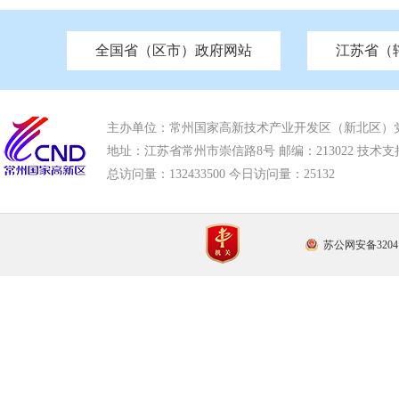
全国省（区市）政府网站
江苏省（
市发改委
北京
中国江苏
天津
市工信局
重庆
南京市政府
市教育局
河南
苏州市政府
河北
市科技局
山西
无锡
市
区
市住房和城乡建设局
湖南
广东
市交通运输局
海南
四川
市水利局
南通
市应急管理局
市审计局
市外事办
市生态环
主办单位：常州国家高新技术产业开发区（新北区）
地址：江苏省常州市崇信路8号 邮编：213022 技术支持电话
总访问量：
132433500 今日访问量：
25132
苏公网安备32041