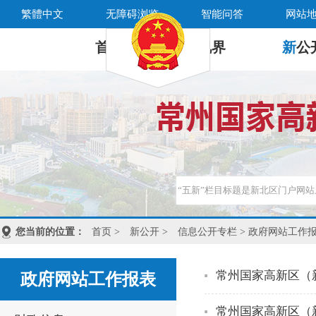
繁體中文
无障碍浏览
智能问答
网站
首 页
新
视界
新
公
您当前的位置：
首页
>
新公开
>
信息公开专栏
> 政府网站工作
常州国家高新区（
政府网站工作报表
常州国家高新区（