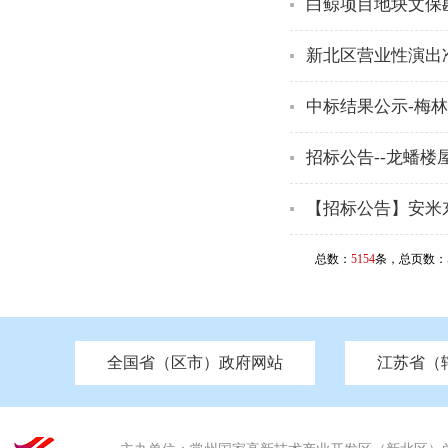
白鲸项目地块文保
新北区营业性演出
中标结果公示-梅
招标公告--龙蟠
【招标公告】安米
总数：
5154
条，总页数：
全国省（区市）政府网站
江苏省（
市发改委
北京
中国江苏
天津
市工信局
重庆
南京市政府
市教育局
河南
苏州市政府
河北
市科技局
山西
无锡
市
区
市住房和城乡建设局
湖南
广东
市交通运输局
海南
四川
市水利局
南通
市应急管理局
市审计局
市外事办
市生态环