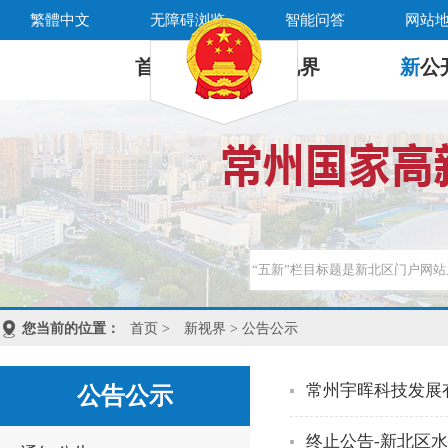
繁體中文
无障碍浏览
智能问答
网站
首 页
新
视界
新
公
您当前的位置：
首页
>
新视界
> 公告公示
常州宇晖科技发展
公告公示
终止公告-新北区