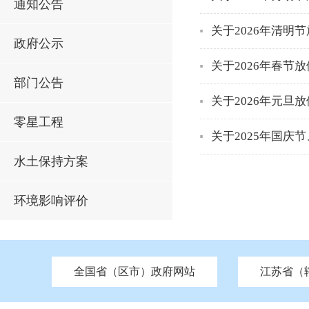
通知公告
关于2026年清明
政府公示
关于2026年春节
部门公告
关于2026年元旦
零星工程
关于2025年国庆
水土保持方案
环境影响评价
全国省（区市）政府网站
江苏省（
市发改委
北京
中国江苏
天津
市工信局
重庆
南京市政府
市教育局
河南
苏州市政府
河北
市科技局
山西
无锡
市
区
市住房和城乡建设局
湖南
广东
市交通运输局
海南
四川
市水利局
南通