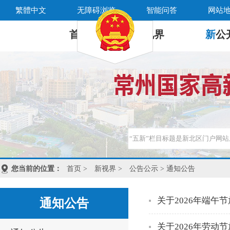
繁體中文
无障碍浏览
智能问答
网站
首 页
新
视界
新
公
您当前的位置：
首页
>
新视界
>
公告公示
> 通知公告
关于2026年端午
通知公告
关于2026年劳动