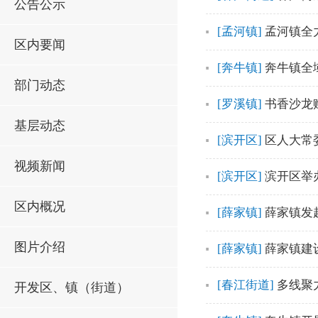
公告公示
[孟河镇]
孟河镇全
区内要闻
[奔牛镇]
奔牛镇全
部门动态
[罗溪镇]
书香沙龙
基层动态
[滨开区]
区人大常
视频新闻
[滨开区]
滨开区举
区内概况
[薛家镇]
薛家镇发
图片介绍
[薛家镇]
薛家镇建
[春江街道]
多线聚
开发区、镇（街道）