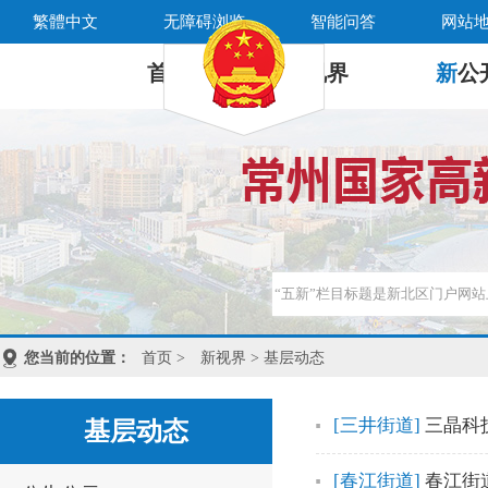
繁體中文
无障碍浏览
智能问答
网站
首 页
新
视界
新
公
您当前的位置：
首页
>
新视界
> 基层动态
[三井街道]
三晶科
基层动态
[春江街道]
春江街