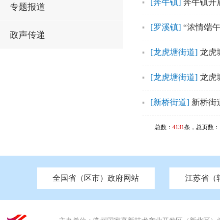
[奔牛镇]
奔牛镇开
专题报道
[罗溪镇]
“浓情端午
政声传递
[龙虎塘街道]
龙虎
[龙虎塘街道]
龙虎
[新桥街道]
新桥街
总数：
4131
条，总页数：
全国省（区市）政府网站
江苏省（
市发改委
北京
中国江苏
天津
市工信局
重庆
南京市政府
市教育局
河南
苏州市政府
河北
市科技局
山西
无锡
市
区
市住房和城乡建设局
湖南
广东
市交通运输局
海南
四川
市水利局
南通
市应急管理局
市审计局
市外事办
市生态环