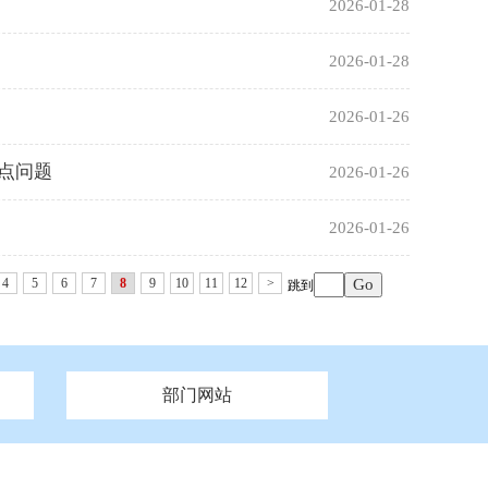
2026-01-28
2026-01-28
2026-01-26
点问题
2026-01-26
2026-01-26
4
5
6
7
8
9
10
11
12
>
跳到
部门网站
州市政府
市财政局
安徽
福建
泰州市政府
市人社局
江西
市自然资源和规划局
盐城市政府
河南
湖北
市卫生健康委员会
广西
西藏
新疆
市市场监督管理局
务管理办
市信访局
市机关事务管理局