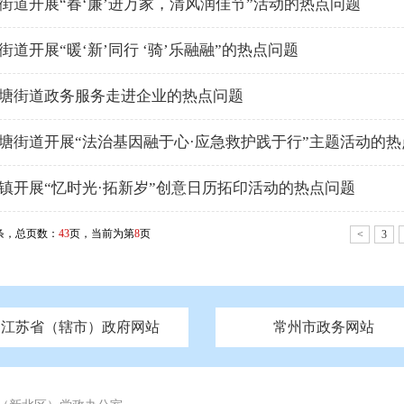
街道开展“春‘廉’进万家，清风润佳节”活动的热点问题
街道开展“暖‘新’同行 ‘骑’乐融融”的热点问题
塘街道政务服务走进企业的热点问题
塘街道开展“法治基因融于心·应急救护践于行”主题活动的热
镇开展“忆时光·拓新岁”创意日历拓印活动的热点问题
条，总页数：
43
页，当前为第
8
页
<
3
江苏省（辖市）政府网站
常州市政务网站
府
技局
山西
无锡市政府
市民族宗教事务局
区人大
辽宁
吉林
区政协
常州市政府
黑龙江
市公安局
纪委监委
徐州市政府
上海
市民政局
检察院
山东
镇江市政府
组织部
江苏
市司法局
浙江
扬
四川
市水利局
南通市政府
贵州
市农业农村局
云南
宿迁市政府
陕西
市商务局
甘肃
淮安市政府
青海
市文化广电和旅游局
连云港市政府
台湾
内蒙古
市生态环境局
市城管局
市体育局
市统计局
市政务服