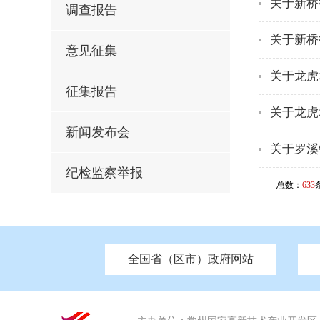
关于新桥
调查报告
关于新桥
意见征集
关于龙虎
征集报告
关于龙虎
新闻发布会
关于罗溪
纪检监察举报
总数：
633
全国省（区市）政府网站
市发改委
北京
中国江苏
天津
市工信局
重庆
南京市政府
市教育局
河南
苏州市政
河北
市科
市住房和城乡建设局
湖南
广东
市交通运输局
海南
市应急管理局
市审计局
市外事办