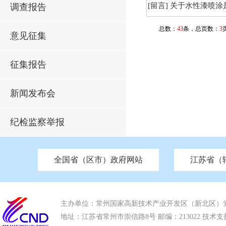
[留言]
关于水性漆喷涂
调查报告
总数：
43
条，总页数：
3
意见征集
征集报告
新闻发布会
纪检监察举报
全国省（区市）政府网站
江苏省（
市发改委
北京
中国江苏
天津
市工信局
重庆
南京市政府
市教育局
河南
苏州市政府
河北
市科技局
山西
无锡
市
区
市住房和城乡建设局
湖南
广东
市交通运输局
海南
四川
市水利局
南通
市应急管理局
市审计局
市外事办
市生态环
主办单位：常州国家高新技术产业开发区（新北区）
地址：江苏省常州市崇信路8号 邮编：213022 技术支持电话