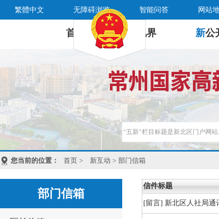
繁體中文
无障碍浏览
智能问答
网站
首 页
新
视界
新
公
您当前的位置：
首页
>
新互动
> 部门信箱
信件标题
部门信箱
[留言]
新北区人社局通