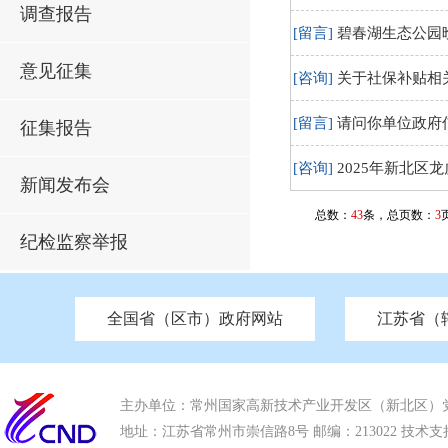
调查报告
[留言]
碧春湖生态公园
意见征集
[咨询]
关于社保补贴相
[留言]
请问你单位政府
征集报告
[咨询]
2025年新北区
新闻发布会
总数：
43
条，总页数：
3
纪检监察举报
全国省（区市）政府网站
江苏省（
市发改委
北京
中国江苏
天津
市工信局
重庆
南京市政府
市教育局
河南
苏州市政府
河北
市科技局
山西
无锡
市
区
市住房和城乡建设局
湖南
广东
市交通运输局
海南
四川
市水利局
南通
市应急管理局
市审计局
市外事办
市生态环
主办单位：常州国家高新技术产业开发区（新北区）
地址：江苏省常州市崇信路8号 邮编：213022 技术支持电话