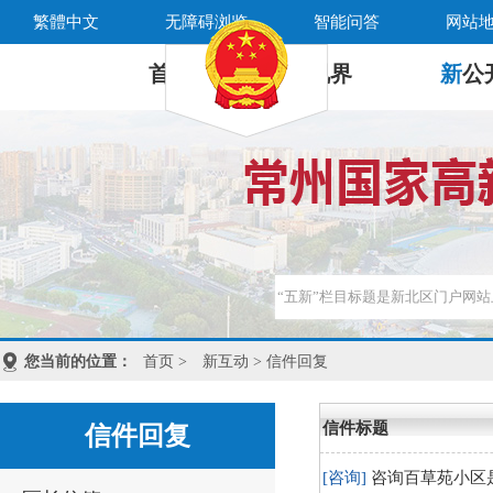
繁體中文
无障碍浏览
智能问答
网站
首 页
新
视界
新
公
您当前的位置：
首页
>
新互动
> 信件回复
信件标题
信件回复
[咨询]
咨询百草苑小区