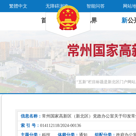
繁體中文
无障碍浏览
智能问答
网站
首 页
新
视界
新
公
信息名称：
常州国家高新区（新北区）党政办公室关于印发常
索 引 号：
014112118/2024-00136
主题分类：
科技
体裁分类：
通知
组配分类：
政府办公