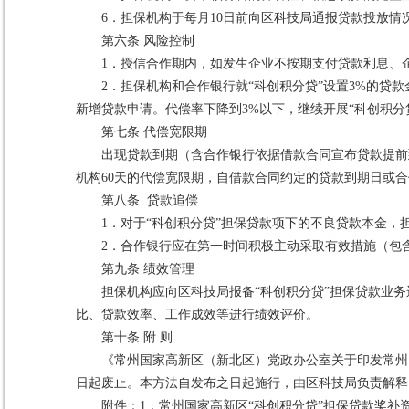
6．担保机构于每月10日前向区科技局通报贷款投放情
第六条 风险控制
1．授信合作期内，如发生企业不按期支付贷款利息、
2．担保机构和合作银行就“科创积分贷”设置3%的贷
新增贷款申请。代偿率下降到3%以下，继续开展“科创积分
第七条 代偿宽限期
出现贷款到期（含合作银行依据借款合同宣布贷款提前
机构60天的代偿宽限期，自借款合同约定的贷款到期日或
第八条 贷款追偿
1．对于“科创积分贷”担保贷款项下的不良贷款本金，
2．合作银行应在第一时间积极主动采取有效措施（包
第九条 绩效管理
担保机构应向区科技局报备“科创积分贷”担保贷款业
比、贷款效率、工作成效等进行绩效评价。
第十条 附 则
《常州国家高新区（新北区）党政办公室关于印发常州国
日起废止。本方法自发布之日起施行，由区科技局负责解释
附件：1．
常州国家高新区“科创积分贷”担保贷款奖补