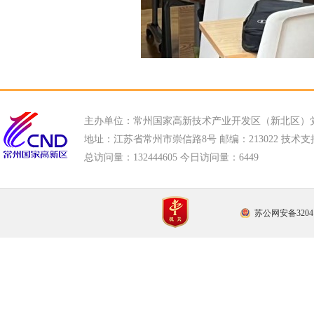
主办单位：常州国家高新技术产业开发区（新北区）
地址：江苏省常州市崇信路8号 邮编：213022 技术支持电话
总访问量：
132444605 今日访问量：
6449
苏公网安备32041