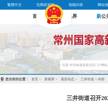
繁體中文
无障碍浏览
智能问答
网站
首 页
新
视界
新
公
您当前的位置：
首页
>
新视界
>
基层动态
>
三井街道
> 内容
三井街道召开2