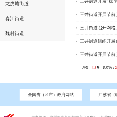
三井街道开展“粽
龙虎塘街道
三井街道开展节前
春江街道
三井街道召开网格
魏村街道
三井街道组织开展
三井街道开展节前
总数：
418
条，总页数：
2
全国省（区市）政府网站
江苏省（
市发改委
北京
中国江苏
天津
市工信局
重庆
南京市政府
市教育局
河南
苏州市政府
河北
市科技局
山西
无锡
市
区
市住房和城乡建设局
湖南
广东
市交通运输局
海南
四川
市水利局
南通
市应急管理局
市审计局
市外事办
市生态环