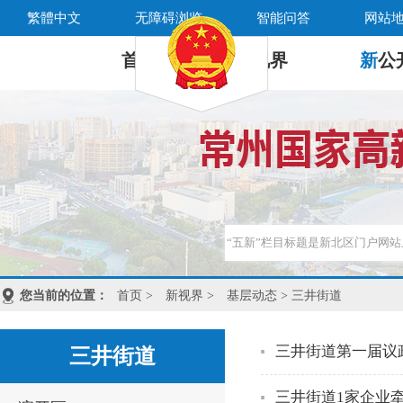
繁體中文
无障碍浏览
智能问答
网站
首 页
新
视界
新
公
您当前的位置：
首页
>
新视界
>
基层动态
> 三井街道
三井街道第一届议
三井街道
三井街道1家企业