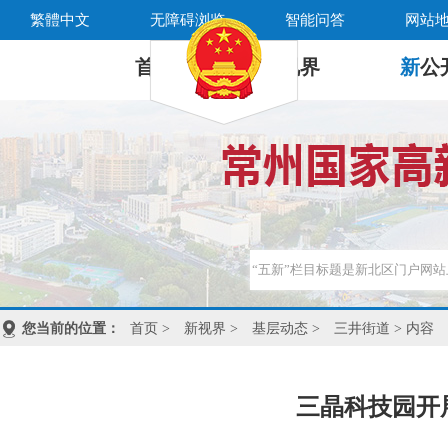
繁體中文
无障碍浏览
智能问答
网站
首 页
新
视界
新
公
您当前的位置：
首页
>
新视界
>
基层动态
>
三井街道
> 内容
三晶科技园开