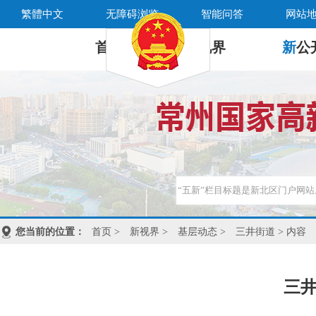
繁體中文
无障碍浏览
智能问答
网站
首 页
新
视界
新
公
您当前的位置：
首页
>
新视界
>
基层动态
>
三井街道
> 内容
三