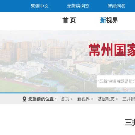
繁體中文
无障碍浏览
智能问答
首 页
新
视界
您当前的位置：
首页
>
新视界
>
基层动态
>
三井街
三