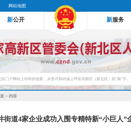
网站地图
新
公开
新
服务
道
> 内容
井街道4家企业成功入围专精特新“小巨人”