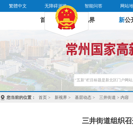
繁體中文
无障碍浏览
智能问答
网站
首 页
新
视界
新
公
您当前的位置：
首页
>
新视界
>
基层动态
>
三井街道
> 内容
三井街道组织召