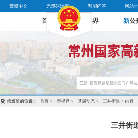
繁體中文
无障碍浏览
智能问答
网站
首 页
新
视界
新
公
您当前的位置：
首页
>
新视界
>
基层动态
>
三井街道
> 内容
三井街