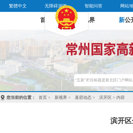
繁體中文
无障碍浏览
智能问答
网站
首 页
新
视界
新
公
您当前的位置：
首页
>
新视界
>
基层动态
>
滨开区
> 内容
滨开区