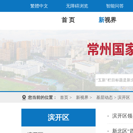
繁體中文
无障碍浏览
智能问答
首 页
新
视界
您当前的位置：
首页
>
新视界
>
基层动态
> 滨开区
滨开区领
滨开区
新北区“