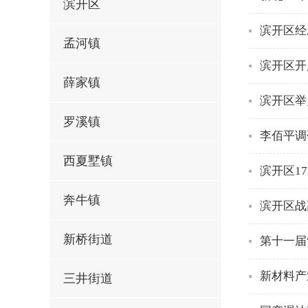
滨开区
滨开区经
孟河镇
滨开区开
薛家镇
滨开区举
罗溪镇
李佰平调
西夏墅镇
滨开区1
奔牛镇
滨开区战
新桥街道
第十一届
新材料产
三井街道