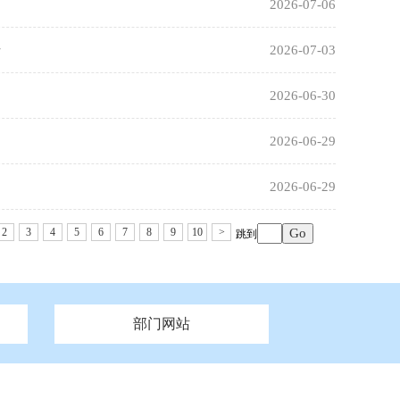
2026-07-06
开
2026-07-03
2026-06-30
2026-06-29
2026-06-29
2
3
4
5
6
7
8
9
10
>
跳到
部门网站
州市政府
市财政局
安徽
福建
泰州市政府
市人社局
江西
市自然资源和规划局
盐城市政府
河南
湖北
市卫生健康委员会
广西
西藏
新疆
市市场监督管理局
务管理办
市信访局
市机关事务管理局