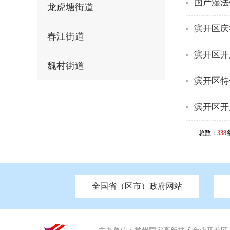
国产湿法
龙虎塘街道
滨开区庆
春江街道
滨开区开
魏村街道
滨开区特
滨开区开
总数：
338
全国省（区市）政府网站
市发改委
北京
中国江苏
天津
市工信局
重庆
南京市政府
市教育局
河南
苏州市政
河北
市科
市住房和城乡建设局
湖南
广东
市交通运输局
海南
市应急管理局
市审计局
市外事办