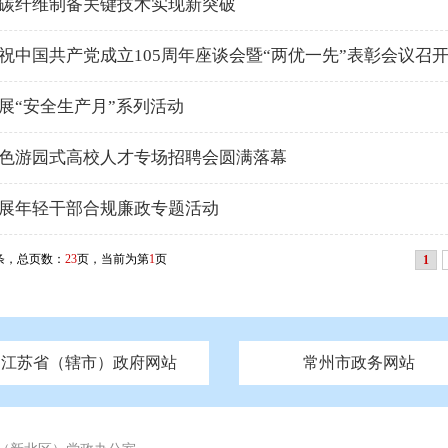
碳纤维制备关键技术实现新突破
祝中国共产党成立105周年座谈会暨“两优一先”表彰会议召
展“安全生产月”系列活动
色游园式高校人才专场招聘会圆满落幕
展年轻干部合规廉政专题活动
条，总页数：
23
页，当前为第
1
页
1
江苏省（辖市）政府网站
常州市政务网站
府
技局
山西
无锡市政府
市民族宗教事务局
区人大
辽宁
吉林
区政协
常州市政府
黑龙江
市公安局
纪委监委
徐州市政府
上海
市民政局
检察院
山东
镇江市政府
组织部
江苏
市司法局
浙江
扬
四川
市水利局
南通市政府
贵州
市农业农村局
云南
宿迁市政府
陕西
市商务局
甘肃
淮安市政府
青海
市文化广电和旅游局
连云港市政府
台湾
内蒙古
市生态环境局
市城管局
市体育局
市统计局
市政务服