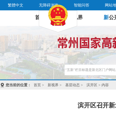
繁體中文
无障碍浏览
智能问答
网站
首 页
新
视界
新
公
您当前的位置：
首页
>
新视界
>
基层动态
>
滨开区
> 内容
滨开区召开新