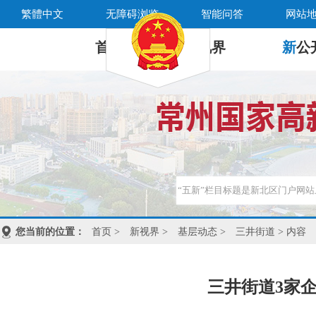
繁體中文
无障碍浏览
智能问答
网站
首 页
新
视界
新
公
您当前的位置：
首页
>
新视界
>
基层动态
>
三井街道
> 内容
三井街道3家