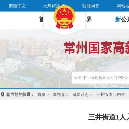
繁體中文
无障碍浏览
智能问答
网站
首 页
新
视界
新
公
您当前的位置：
首页
>
新视界
>
基层动态
>
三井街道
> 内容
三井街道1人