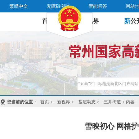
繁體中文
无障碍浏览
智能问答
网站
首 页
新
视界
新
公
您当前的位置：
首页
>
新视界
>
基层动态
>
三井街道
> 内容
雪映初心 网格