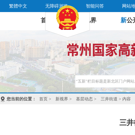
繁體中文
无障碍浏览
智能问答
网站
首 页
新
视界
新
公
您当前的位置：
首页
>
新视界
>
基层动态
>
三井街道
> 内容
三井