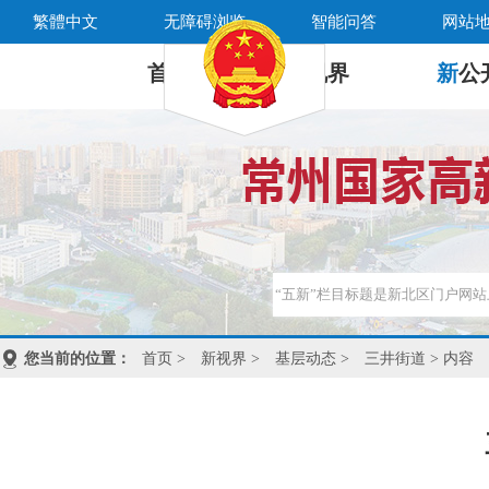
繁體中文
无障碍浏览
智能问答
网站
首 页
新
视界
新
公
您当前的位置：
首页
>
新视界
>
基层动态
>
三井街道
> 内容