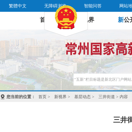
繁體中文
无障碍浏览
智能问答
网站
首 页
新
视界
新
公
您当前的位置：
首页
>
新视界
>
基层动态
>
三井街道
> 内容
三井街