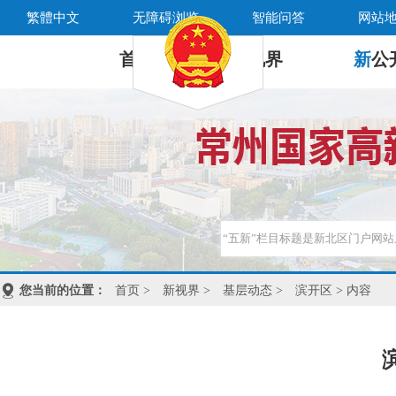
繁體中文
无障碍浏览
智能问答
网站
首 页
新
视界
新
公
您当前的位置：
首页
>
新视界
>
基层动态
>
滨开区
> 内容