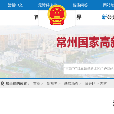
繁體中文
无障碍浏览
智能问答
网站
首 页
新
视界
新
公
您当前的位置：
首页
>
新视界
>
基层动态
>
滨开区
> 内容