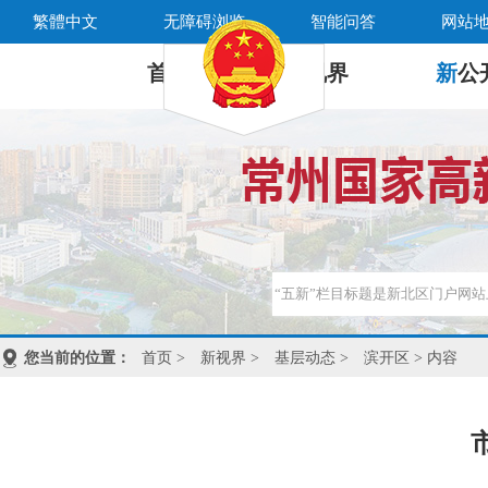
繁體中文
无障碍浏览
智能问答
网站
首 页
新
视界
新
公
您当前的位置：
首页
>
新视界
>
基层动态
>
滨开区
> 内容